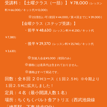
受講料：【土曜クラス（一括）】￥78,000
（レッスン
料￥66,000／キット代￥12,000）
※
2分割払い可 (初回￥44,000／第４回までに￥39,000 )
【金曜クラス（ステップ受講）】
・前半￥48,630
（レッスン料￥41,250／キット代
￥7,380）
・後半￥29,370
（レッスン料￥25,740／キット代
￥3,630）
※
別途入会金¥5,000（初回のみ）
※
価格には道具代は含まれておりません。
※
価格はすべて税込です。
回数：全８回 ２０
Hコース（１回２.５H）※今期より
１回２.５Hに拡大しました！
定員：４名（最小開講人数１名）
場所：
ちくちくバルト舎アトリエ（西武池袋線
「練馬駅」下車 徒歩12分）