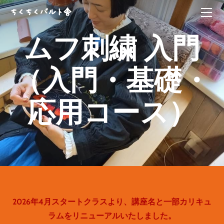
HOME
ちくちくバルト舎
ABOUT
ムフ刺繍 入門
エストニア手芸教室
kikucönia
ちくちくバルト三国誌
ムフ刺繍講座
（入門・基礎・
ONLINE SHOP
workshop
ちくちくバルト舎vintage
CONTACT
応用コース）
ログイン | 登録
2026年4月スタートクラスより、講座名と一部カリキュ
ラムをリニューアルいたしました。