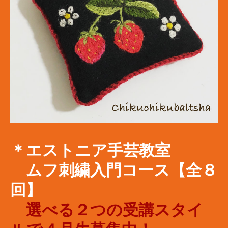
＊エストニア手芸教室
​ ムフ刺繍入門コース【
全８
回】
​
選べる２つの受講スタイ