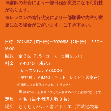
※講師の都合により一部日程が変更になる可能性
があります。
※レッスンの進行状況により一部順番や内容が変
更になる場合がございます。ご了承下さい。
日時：
2026年7月17日(金)〜2026年8月21日(金) 13:30〜
16:00
回数：
全３回 ７.５
Hコース（１回２.５H）
料金：￥41,140（
税込）
・レッスン代：￥33,000
・材料費：￥8,140（キット・レシピ・図案込）
※
価格には道具代は含まれておりません。
※
初回のみ上記料金に加えて入会金¥5,000が必要になります。
定員：４名（最小開講人数３名）
場所：
ちくちくバルト舎アトリエ（西武池袋線