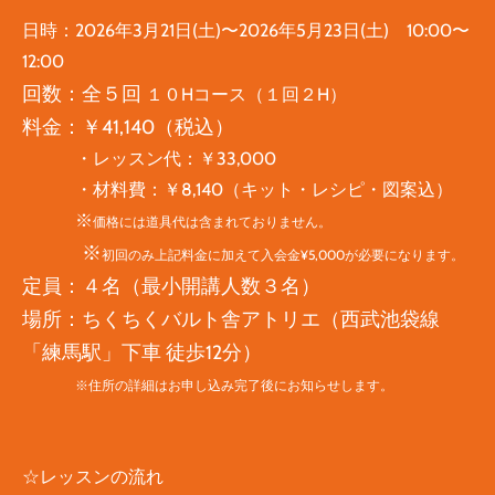
日時：
2026年3月21日(土)〜2026年5月23日(土) 10:00〜
12:00
回数：
全５回
１０Hコース（１回２H）
料金：￥41,140（
税込）
・レッスン代：￥33,000
・材料費：￥8,140（キット・レシピ・図案込）
※
価格には道具代は含まれておりません。
※
初回のみ上記料金に加えて入会金¥5,000が必要になります。
定員：４名（最小開講人数３名）
場所：
ちくちくバルト舎アトリエ（西武池袋線
「練馬駅」下車 徒歩12分）
※住所の詳細はお申し込み完了後にお知らせします。
☆レッスンの流れ