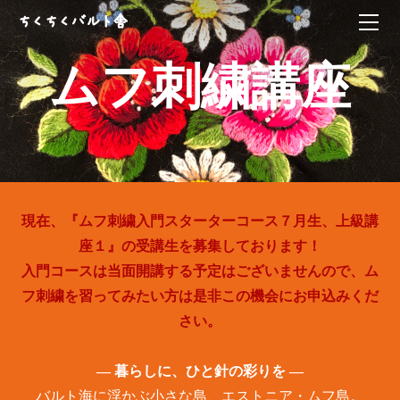
HOME
ちくちくバルト舎
ABOUT
ムフ刺繍講座
エストニア手芸教室
kikucönia
ちくちくバルト三国誌
ムフ刺繍講座
ONLINE SHOP
workshop
ちくちくバルト舎vintage
CONTACT
ログイン | 登録
現在、『ムフ刺繍入門スターターコース７月生、上級講
座１』の受講生を募集しております！
入門コースは当面開講する予定はございませんので、ム
フ刺繍を習ってみたい方は是非この機会にお申込みくだ
さい。
​― 暮らしに、ひと針の彩りを ―
バルト海に浮かぶ小さな島、エストニア・ムフ島。