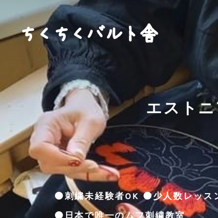
ちくちくバルト舎
エストニ
🟠刺繍未経験者OK 🟠少人数レッス
​​🟠日本で唯一のムフ刺繍教室