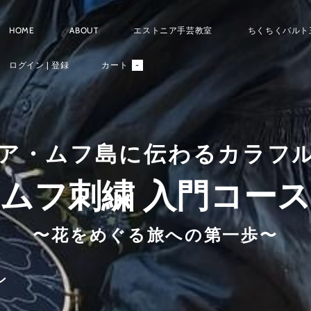
HOME
ABOUT
エストニア手芸教室
ちくちくバルト
ログイン | 登録
カート
-
ア・ムフ島に伝わるカラフ
ムフ刺繍 入門コース
〜花をめぐる旅への第一歩〜
ン