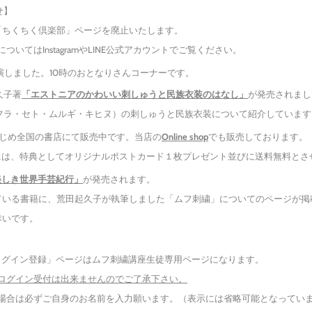
】
く倶楽部」ページを廃止いたします。
agramやLINE公式アカウントでご覧ください。
演しました。10時のおとなりさんコーナーです。
久子著
「エストニアのかわいい刺しゅうと民族衣装のはなし」
が発売されまし
・ムルギ・キヒヌ）の刺しゅうと民族衣装について紹介しています
国の書店にて販売中です。当店の
Online shop
でも販売しております。
としてオリジナルポストカード１枚プレゼント並びに送料無料とさせ
美しき世界手芸紀行」
が発売されます。
に、荒田起久子が執筆しました「ムフ刺繍」についてのページが掲載
いです。
】
ン登録」ページはムフ刺繍講座生徒専用ページになります。
ログイン受付は出来ませんのでご了承下さい。
ずご自身のお名前を入力願います。（表示には省略可能となっています