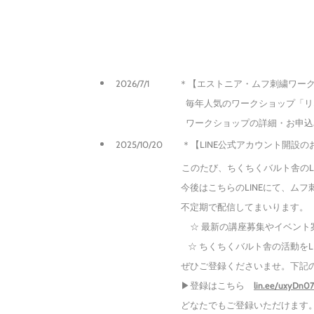
2026/7/1 ＊
【エストニア・ムフ刺繍ワー
毎年人気のワークショップ「リネン巾着
ワークショップの詳細・お申込
2025/10/20 ＊【LINE公式アカウント開設
このたび、ちくちくバルト舎のLINE公式
今後はこちらのLINEにて、ムフ刺繍講座・ワ
不定期で配信してまいります。
☆ 最新の講座募集やイベント案内をい
☆ ちくちくバルト舎の活動をLINEで
ぜひご登録くださいませ。下記のURLよ
▶︎登録はこちら
lin.ee/uxyDn0
どなたでもご登録いただけます。お気