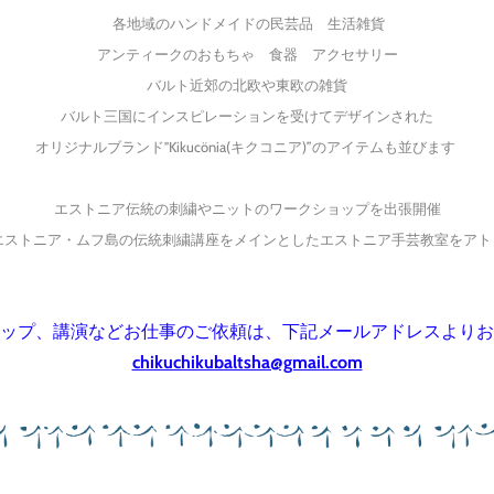
各地域のハンドメイドの民芸品 生活雑貨
アンティークのおもちゃ 食器 アクセサリー
バルト近郊の北欧や東欧の雑貨
バルト三国にインスピレーションを受けてデザインされた
​オリジナルブランド"
Kikucönia(
キクコニア
)
”のアイテムも並びます
エストニア伝統の刺繍やニットのワークショップを出張開催
りエストニア・ムフ島の伝統刺繍講座をメインとしたエストニア手芸教室をア
ップ、講演などお仕事のご依頼は、下記メールアドレスよりお
chikuchikubaltsha@gmail.com