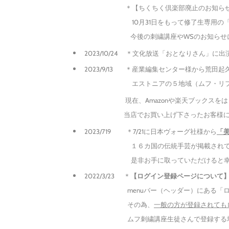
＊【ちくちく倶楽部廃止のお知らせ
10月31日をもって修了生専用の「ちくち
今後の刺繍講座やWSのお知らせについてはInst
2023/10/24
＊文化放送「おとなりさん」に出
2023/9/13 ＊産業編集センター様から荒田起
エストニアの５地域（ムフ・リフラ・セト
現在、Amazonや楽天ブックスをはじめ全
​ 当店でお買い上げ下さったお客様には、特典
2023/719 ＊7/21に日本ヴォーグ社様から
「
１６カ国の伝統手芸が掲載されている書籍
​ 是非お手に取っていただけると幸
2022/3/23 ＊
【ログイン登録ページについて
menuバー（ヘッダー）にある「ログイ
その為、
一般の方が登録されても
ムフ刺繍講座生徒さんで登録する場合は必