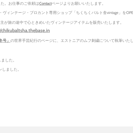
した。お仕事のご依頼は
Contact
ページよりお願いいたします。
ク・ヴィンテージ・ブロカント専用ショップ「ちくちくバルト舎vintage」をOP
中で心ときめいたヴィンテージアイテムを販売いたします。
//chikubaltsha.thebase.in​
冬号」
の世界手芸紀行のページに、エストニアのムフ刺繍について執筆いた
しました。
ンしました。