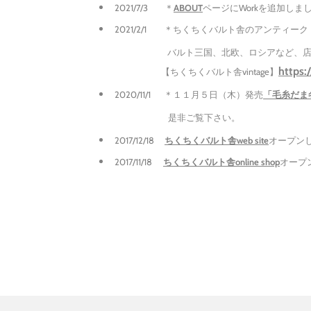
2021/7/3 ＊
ABOUT
ページにWorkを追加しま
2021/2/1 ＊ちくちくバルト舎のアンティー
バルト三国、北欧、ロシアなど、店主が旅の途
https:
【ちくちくバルト舎vintage】
2020/11/1 ＊１１月５日（木）発売
「毛糸だま
是非ご覧下さい。
2017/12/18
ちくちくバルト舎web site
オープン
2017/11/18
ちくちくバルト舎online shop
オープ