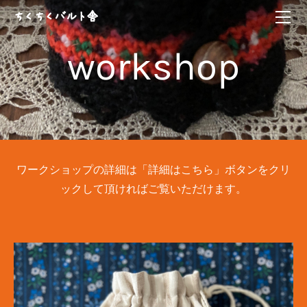
HOME
ちくちくバルト舎
ABOUT
workshop
エストニア手芸教室
kikucönia
ちくちくバルト三国誌
ムフ刺繍講座
ONLINE SHOP
workshop
ちくちくバルト舎vintage
CONTACT
ログイン | 登録
ワークショップの詳細は「詳細はこちら」ボタンをクリ
ックして頂ければご覧いただけます。