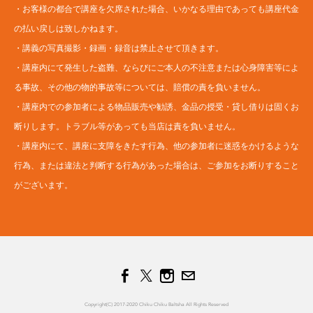
・お客様の都合で講座を欠席された場合、いかなる理由であっても講座代金
の払い戻しは致しかねます。
・講義の写真撮影・録画・録音は禁止させて頂きます。
・講座内にて発生した盗難、ならびにご本人の不注意または心身障害等によ
る事故、その他の物的事故等については、賠償の責を負いません。
・講座内での参加者による物品販売や勧誘、金品の授受・貸し借りは固くお
断りします。トラブル等があっても当店は責を負いません。
・講座内にて、講座に支障をきたす行為、他の参加者に迷惑をかけるような
行為、または違法と判断する行為があった場合は、ご参加をお断りすること
がございます。
C​opyright(C) 2017-2020 Chiku Chiku Baltsha All Rights Reserved