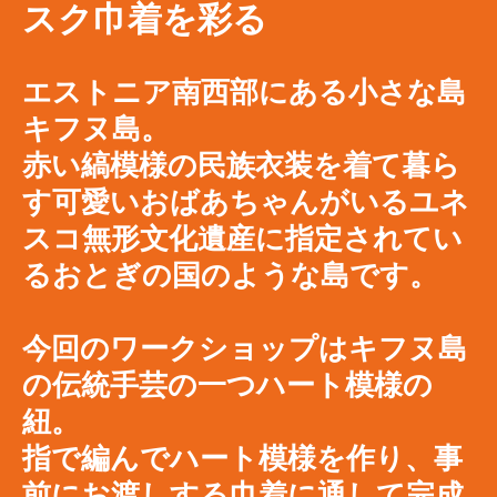
スク巾着を彩る
エストニア南西部にある小さな島
キフヌ島。
赤い縞模様の民族衣装を着て暮ら
す可愛いおばあちゃんがいるユネ
スコ無形文化遺産に指定されてい
るおとぎの国のような島です。
今回のワークショップは​キフヌ島
の伝統手芸の一つ
ハート模様の
紐。
指で編んでハート模様を作り、事
前にお渡しする巾着に通して完成