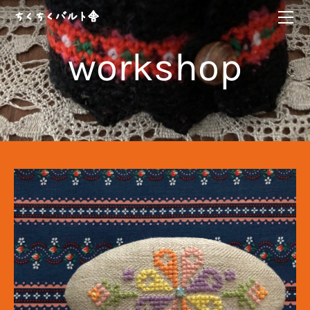
HOME
ちくちくバルト舎
ABOUT
workshop
エストニア手芸教室
kikucönia
ちくちくバルト三国誌
ムフ刺繍講座
ONLINE SHOP
workshop
ちくちくバルト舎vintage
CONTACT
ログイン | 登録