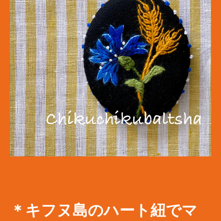
＊キフヌ島のハート紐でマ