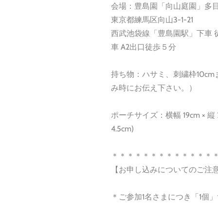
会場：豊島園「向山庭園」多
東京都練馬区向山3-1-21
西武池袋線「豊島園駅」下車 
車 A2出口徒歩５分
持ち物：ハサミ、刺繍枠10cm
み時にお伝え下さい。）
ポーチサイズ：横幅 19cm × 縦 
4.5cm)
＊＊＊＊＊＊＊＊＊＊＊＊＊
【お申し込みについてのご注
＊ご参加1名さまにつき「1個