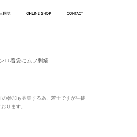
三国誌
ONLINE SHOP
CONTACT
リネン巾着袋にムフ刺繍
般の方の参加も募集する為、若干ですが生徒
ております。