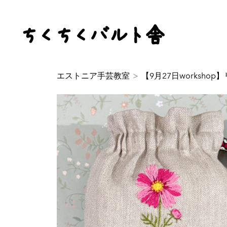
ちくちくバルト舎
エストニア手芸教室
>
【9月27日worksh