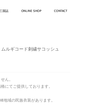
三国誌
ONLINE SHOP
CONTACT
ニア・ムルギコード刺繍サコッシュ
ません。
価格にてご提供しております。
08地域の民族衣装があります。