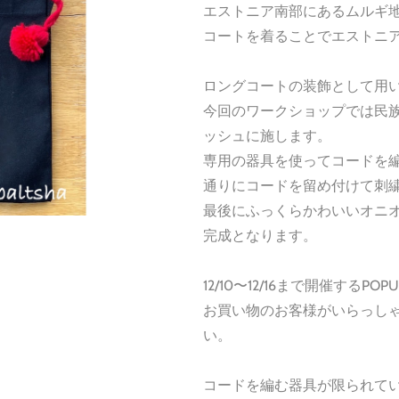
エストニア南部にあるムルギ
コートを着ることでエストニ
ロングコートの装飾として用
今回のワークショップでは民
ッシュに施します。
専用の器具を使ってコードを
通りにコードを留め付けて刺
最後にふっくらかわいいオニ
完成となります。
12/10〜12/16まで開催するP
お買い物のお客様がいらっし
い。
コードを編む器具が限られて