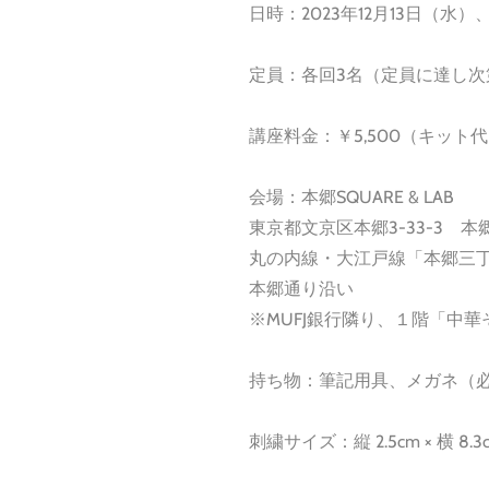
日時：2023年12月13日（水）、1
定員：各回3名（定員に達し
​講座料金：￥5,500（キッ
会場：本郷SQUARE & LAB
東京都文京区本郷3-33-3 本
丸の内線・大江戸線「本郷三丁
本郷通り沿い
※MUFJ銀行隣り、１階「中
持ち物：筆記用具、メガネ（
刺繍サイズ：縦 2.5cm × 横 8.3